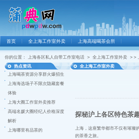
首页
全上海工作室外卖
上海高端喝茶会所
你的位置：
上海各区私人自带工作室电话
>
全上海工作室外卖
> >
热点资讯
全上海工作室外卖
上海喝茶资源分享群火爆招生
上海海选场子不限次隐藏套餐
体验
上海大圈工作室外卖推荐
高端名媛大圈经纪人价格深度
探秘沪上各区特色茶
解析
上海，这座繁华都市不仅有璀璨
上海哪里有品茶的
的茶香之旅。